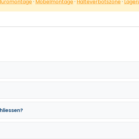
Büromontage
·
Möbelmontage
·
Halteverbotszone
·
Lager
hliessen?