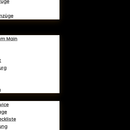
züge
mzüge
 am Main
t
urg
n
vice
age
ckliste
ung