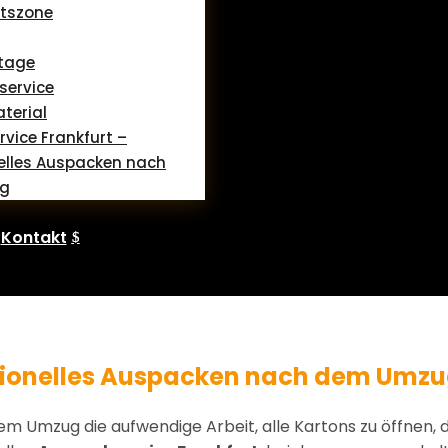
otszone
tage
service
erial
vice Frankfurt –
elles Auspacken nach
g
Kontakt
ssionelles Auspacken nach dem Umz
m Umzug die aufwendige Arbeit, alle Kartons zu öffnen,