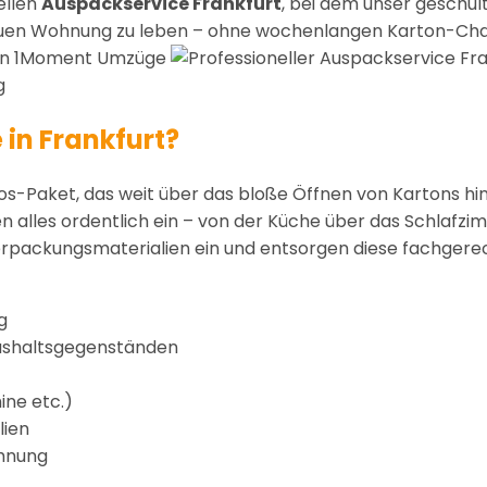
ellen
Auspackservice Frankfurt
, bei dem unser geschu
 neuen Wohnung zu leben – ohne wochenlangen Karton-Cha
in Frankfurt?
os-Paket, das weit über das bloße Öffnen von Kartons hi
n alles ordentlich ein – von der Küche über das Schlafz
rpackungsmaterialien ein und entsorgen diese fachgerec
g
aushaltsgegenständen
ine etc.)
lien
ohnung