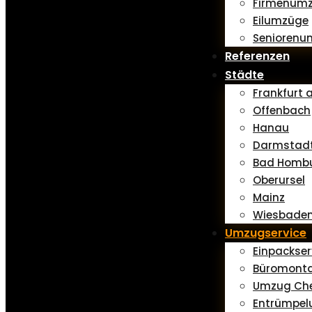
Firmenum
Eilumzüge
Seniorenu
Referenzen
Städte
Frankfurt
Offenbach
Hanau
Darmstad
Bad Homb
Oberursel
Mainz
Wiesbade
Umzugservice
Einpackser
Büromont
Umzug Che
Entrümpel