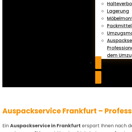
Halteverb
Lagerung
Möbelmon
Packmittel
Umzugsmat
Auspackser
Profession
dem Umzu
Auspackservice Frankfurt – Profe
Ein
Auspackservice in Frankfurt
erspart Ihnen nach de