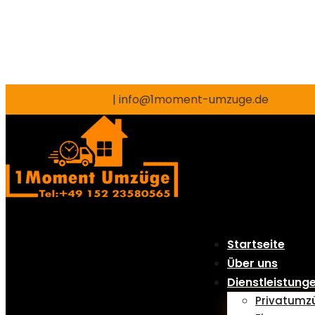
+49 152 235 805 65
| info@1moment-umzuge.de
Startseite
Über uns
Dienstleistung
Privatumz