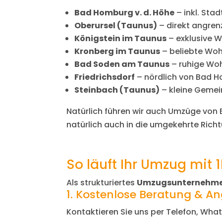
Bad Homburg v. d. Höhe
– inkl. Sta
Oberursel (Taunus)
– direkt angre
Königstein im Taunus
– exklusive 
Kronberg im Taunus
– beliebte Wo
Bad Soden am Taunus
– ruhige Woh
Friedrichsdorf
– nördlich von Bad 
Steinbach (Taunus)
– kleine Gemei
Natürlich führen wir auch Umzüge vo
natürlich auch in die umgekehrte Rich
So läuft Ihr Umzug mi
Als strukturiertes
Umzugsunternehme
1. Kostenlose Beratung & A
Kontaktieren Sie uns per Telefon, Wha