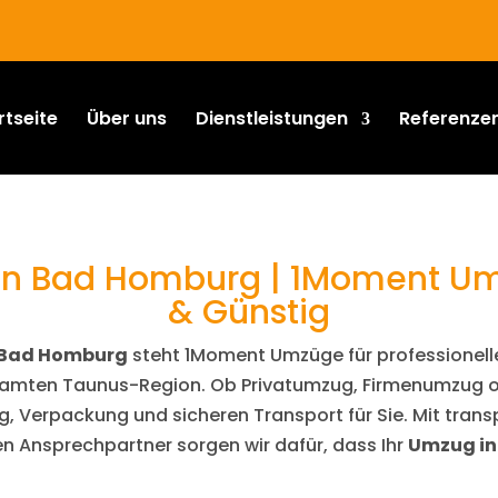
rtseite
Über uns
Dienstleistungen
Referenze
 Bad Homburg | 1Moment Umzü
& Günstig
Bad Homburg
steht 1Moment Umzüge für professionelle
esamten Taunus-Region. Ob Privatumzug, Firmenumzug 
 Verpackung und sicheren Transport für Sie. Mit transp
 Ansprechpartner sorgen wir dafür, dass Ihr
Umzug i