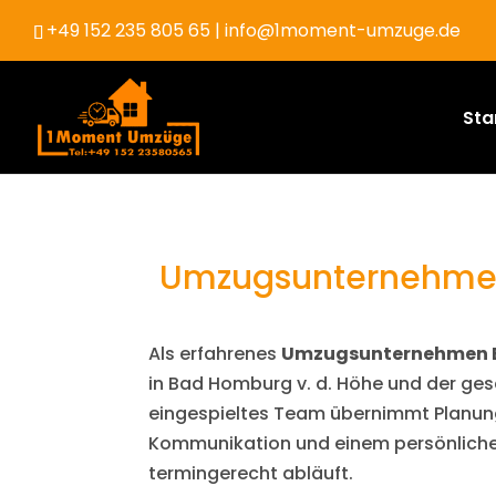
+49 152 235 805 65
| info@1moment-umzuge.de
Sta
Umzugsunternehmen
Als erfahrenes
Umzugsunternehmen 
in Bad Homburg v. d. Höhe und der g
eingespieltes Team übernimmt Planung,
Kommunikation und einem persönlichen
termingerecht abläuft.