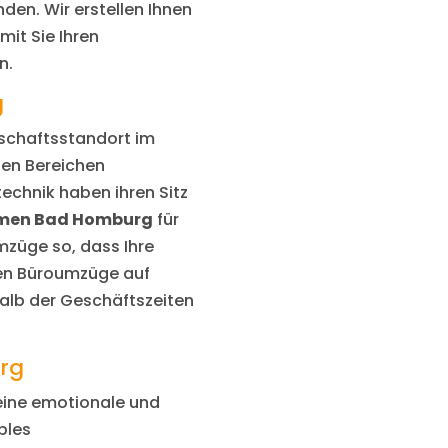
en. Wir erstellen Ihnen
mit Sie Ihren
n.
g
schaftsstandort im
den Bereichen
technik haben ihren Sitz
men Bad Homburg
für
züge so, dass Ihre
hren Büroumzüge auf
lb der Geschäftszeiten
rg
 eine emotionale und
bles