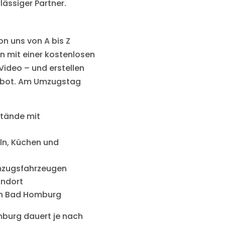
lässiger Partner.
on uns von A bis Z
n mit einer kostenlosen
Video – und erstellen
gebot. Am Umzugstag
stände mit
l
n, Küchen und
mzugsfahrzeugen
andort
in Bad Homburg
mburg dauert je nach