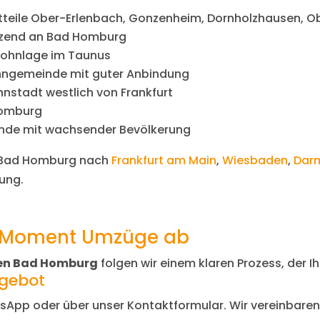
dtteile Ober-Erlenbach, Gonzenheim, Dornholzhausen, O
nzend an Bad Homburg
Wohnlage im Taunus
hngemeinde mit guter Anbindung
nstadt westlich von Frankfurt
Homburg
nde mit wachsender Bevölkerung
n Bad Homburg nach
Frankfurt am Main
,
Wiesbaden
,
Dar
tung.
t 1Moment Umzüge ab
n Bad Homburg
folgen wir einem klaren Prozess, der 
ngebot
tsApp oder über unser Kontaktformular. Wir vereinbaren