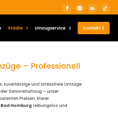
n
Städte
Umzugservice
Kontakt
ge – Professionell
, zuverlässige und stressfreie Umzüge
oder Seniorenumzug – unser
arenten Preisen, klarer
n Bad Homburg
reibungslos und