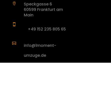
Speckgasse 6

60599 Frankfurt am
Main

+49 152 235 805 65

info@1moment-
umzuge.de
Unternehmen
Über uns
Dienstleistungen