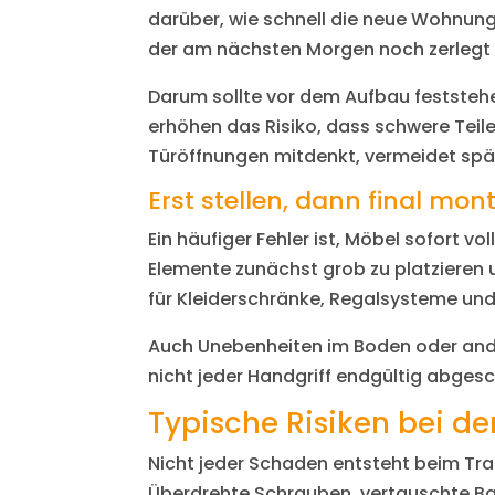
darüber, wie schnell die neue Wohnung 
der am nächsten Morgen noch zerlegt i
Darum sollte vor dem Aufbau feststehe
erhöhen das Risiko, dass schwere Te
Türöffnungen mitdenkt, vermeidet spä
Erst stellen, dann final mon
Ein häufiger Fehler ist, Möbel sofort v
Elemente zunächst grob zu platzieren 
für Kleiderschränke, Regalsysteme un
Auch Unebenheiten im Boden oder ande
nicht jeder Handgriff endgültig abges
Typische Risiken bei 
Nicht jeder Schaden entsteht beim T
Überdrehte Schrauben, vertauschte Bau