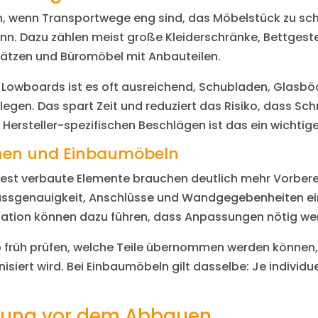
, wenn Transportwege eng sind, das Möbelstück zu sch
n. Dazu zählen meist große Kleiderschränke, Bettgestel
sätzen und Büromöbel mit Anbauteilen.
Lowboards ist es oft ausreichend, Schubladen, Glasböd
egen. Das spart Zeit und reduziert das Risiko, dass Sch
Hersteller-spezifischen Beschlägen ist das ein wichtige
chen und Einbaumöbeln
est verbaute Elemente brauchen deutlich mehr Vorberei
Passgenauigkeit, Anschlüsse und Wandgegebenheiten ein
ation können dazu führen, dass Anpassungen nötig we
lb früh prüfen, welche Teile übernommen werden könne
iert wird. Bei Einbaumöbeln gilt dasselbe: Je individuel
itung vor dem Abbauen