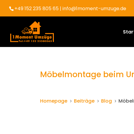
+49 152 235 805 65
| info@1moment-umzuge.de
Star
Möbelmontage beim Um
Homepage
Beiträge
Blog
Möbel
5
5
5