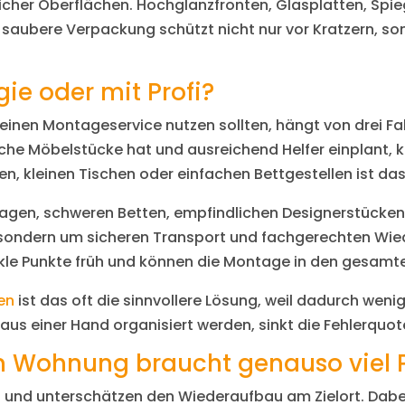
icher Oberflächen. Hochglanzfronten, Glasplatten, Spieg
e saubere Verpackung schützt nicht nur vor Kratzern, so
ie oder mit Profi?
einen Montageservice nutzen sollten, hängt von drei F
fache Möbelstücke hat und ausreichend Helfer einplant,
n, kleinen Tischen oder einfachen Bettgestellen ist da
lagen, schweren Betten, empfindlichen Designerstücke
, sondern um sicheren Transport und fachgerechten Wie
ikle Punkte früh und können die Montage in den gesam
en
ist das oft die sinnvollere Lösung, weil dadurch wen
s einer Hand organisiert werden, sinkt die Fehlerquote
en Wohnung braucht genauso viel
u und unterschätzen den Wiederaufbau am Zielort. Dabei