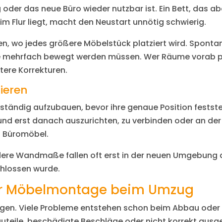
oder das neue Büro wieder nutzbar ist. Ein Bett, das abe
m Flur liegt, macht den Neustart unnötig schwierig.
n, wo jedes größere Möbelstück platziert wird. Spont
ile mehrfach bewegt werden müssen. Wer Räume vorab p
tere Korrekturen.
tieren
ollständig aufzubauen, bevor ihre genaue Position festste
und erst danach auszurichten, zu verbinden oder an der
d Büromöbel.
re Wandmaße fallen oft erst in der neuen Umgebung auf
chlossen wurde.
der Möbelmontage beim Umzug
ragen. Viele Probleme entstehen schon beim Abbau od
teile, beschädigte Beschläge oder nicht korrekt ausger