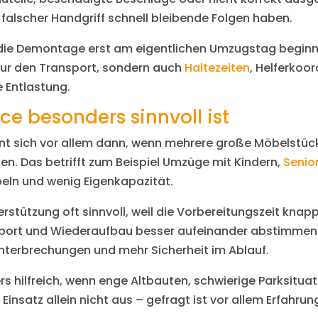
alscher Handgriff schnell bleibende Folgen haben.
nn die Demontage erst am eigentlichen Umzugstag beginn
t nur den Transport, sondern auch
Haltezeiten
, Helferkoo
e Entlastung.
e besonders sinnvoll ist
hnt sich vor allem dann, wenn mehrere große Möbelstück
n. Das betrifft zum Beispiel Umzüge mit Kindern,
Senio
ln und wenig Eigenkapazität.
rstützung oft sinnvoll, weil die Vorbereitungszeit knapp
ort und Wiederaufbau besser aufeinander abstimmen. 
nterbrechungen und mehr Sicherheit im Ablauf.
s hilfreich, wenn enge Altbauten, schwierige Parksitu
nsatz allein nicht aus – gefragt ist vor allem Erfahrun