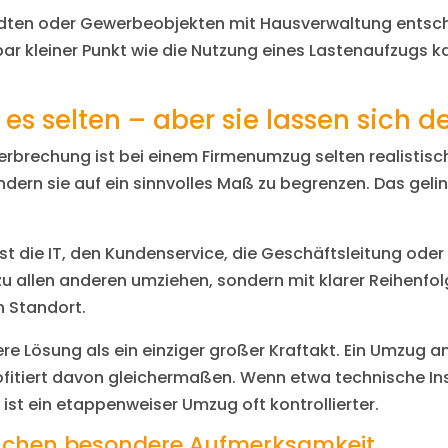
ädten oder Gewerbeobjekten mit Hausverwaltung entsch
nbar kleiner Punkt wie die Nutzung eines Lastenaufzugs 
es selten – aber sie lassen sich d
terbrechung ist bei einem Firmenumzug selten realistisch
ndern sie auf ein sinnvolles Maß zu begrenzen. Das gelin
rst die IT, den Kundenservice, die Geschäftsleitung ode
l zu allen anderen umziehen, sondern mit klarer Reihenf
n Standort.
ssere Lösung als ein einziger großer Kraftakt. Ein Umzu
ofitiert davon gleichermaßen. Wenn etwa technische I
 ist ein etappenweiser Umzug oft kontrollierter.
uchen besondere Aufmerksamkeit