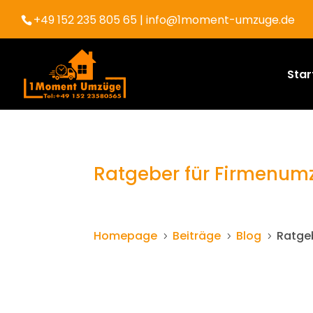
+49 152 235 805 65
| info@1moment-umzuge.de
Star
Ratgeber für Firmenum
Homepage
Beiträge
Blog
Ratge
5
5
5