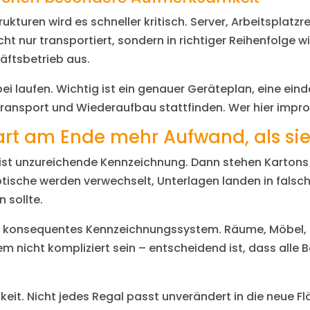
rukturen wird es schneller kritisch. Server, Arbeitsplatzr
ur transportiert, sondern in richtiger Reihenfolge wie
häftsbetrieb aus.
ei laufen. Wichtig ist ein genauer Geräteplan, eine ei
sport und Wiederaufbau stattfinden. Wer hier improvisi
art am Ende mehr Aufwand, als sie
n ist unzureichende Kennzeichnung. Dann stehen Karton
btische werden verwechselt, Unterlagen landen in fals
 sollte.
ber konsequentes Kennzeichnungssystem. Räume, Möbel, K
 nicht kompliziert sein – entscheidend ist, dass alle Be
eit. Nicht jedes Regal passt unverändert in die neue F