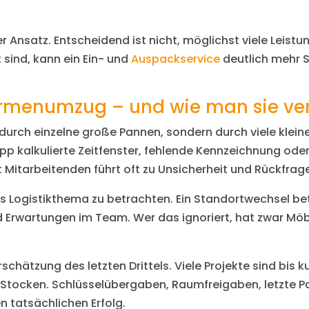
 Ansatz. Entscheidend ist nicht, möglichst viele Leistu
sind, kann ein Ein- und
Auspackservice
deutlich mehr S
Firmenumzug – und wie man sie ve
durch einzelne große Pannen, sondern durch viele kleine
app kalkulierte Zeitfenster, fehlende Kennzeichnung o
Mitarbeitenden führt oft zu Unsicherheit und Rückfrag
ls Logistikthema zu betrachten. Ein Standortwechsel bet
d Erwartungen im Team. Wer das ignoriert, hat zwar Möb
.
erschätzung des letzten Drittels. Viele Projekte sind bis
s Stocken. Schlüsselübergaben, Raumfreigaben, letzte P
 tatsächlichen Erfolg.