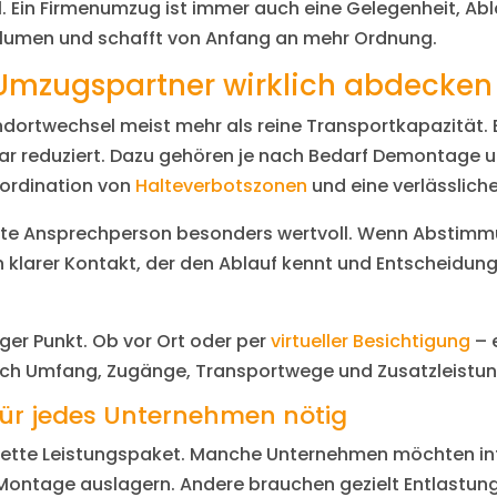
l. Ein Firmenumzug ist immer auch eine Gelegenheit, Ab
olumen und schafft von Anfang an mehr Ordnung.
Umzugspartner wirklich abdecken 
rtwechsel meist mehr als reine Transportkapazität. En
ar reduziert. Dazu gehören je nach Bedarf Demontage 
oordination von
Halteverbotszonen
und eine verlässlich
ste Ansprechperson besonders wertvoll. Wenn Abstimmu
 klarer Kontakt, der den Ablauf kennt und Entscheidung
iger Punkt. Ob vor Ort oder per
virtueller Besichtigung
– 
ich Umfang, Zugänge, Transportwege und Zusatzleistung
 für jedes Unternehmen nötig
plette Leistungspaket. Manche Unternehmen möchten in
ontage auslagern. Andere brauchen gezielt Entlastun